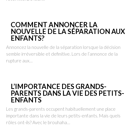
COMMENT ANNONCER LA
NOUVELLE DE LA SÉPARATION AUX
ENFANTS?
Annoncez la nouvelle de la séparation lorsque la décision
semble irréversible et definitive. Lors de l’annonce de la
rupture aux…
L’IMPORTANCE DES GRANDS-
PARENTS DANS LA VIE DES PETITS-
ENFANTS
Les grands-parents occupent habituellement une place
importante dans la vie de leurs petits-enfants. Mais quels
rôles ont-ils? Avec le brouhaha…