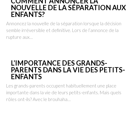
COMMENT ANNONCER LA
NOUVELLE DE LA SÉPARATION AUX
ENFANTS?
Annoncez la nouvelle de la séparation lorsque la décision
semble irréversible et definitive. Lors de l’annonce de la
rupture aux…
L’IMPORTANCE DES GRANDS-
PARENTS DANS LA VIE DES PETITS-
ENFANTS
Les grands-parents occupent habituellement une place
importante dans la vie de leurs petits-enfants. Mais quels
rôles ont-ils? Avec le brouhaha…