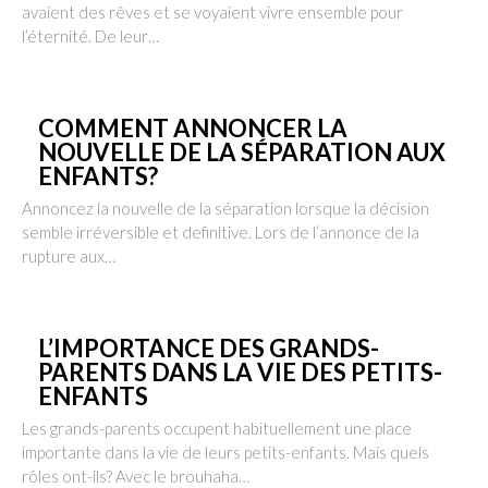
avaient des rêves et se voyaient vivre ensemble pour
l’éternité. De leur…
COMMENT ANNONCER LA
NOUVELLE DE LA SÉPARATION AUX
ENFANTS?
Annoncez la nouvelle de la séparation lorsque la décision
semble irréversible et definitive. Lors de l’annonce de la
rupture aux…
L’IMPORTANCE DES GRANDS-
PARENTS DANS LA VIE DES PETITS-
ENFANTS
Les grands-parents occupent habituellement une place
importante dans la vie de leurs petits-enfants. Mais quels
rôles ont-ils? Avec le brouhaha…