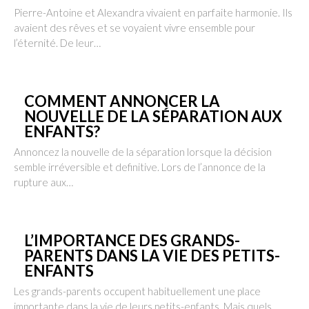
Pierre-Antoine et Alexandra vivaient en parfaite harmonie. Ils
avaient des rêves et se voyaient vivre ensemble pour
l’éternité. De leur…
COMMENT ANNONCER LA
NOUVELLE DE LA SÉPARATION AUX
ENFANTS?
Annoncez la nouvelle de la séparation lorsque la décision
semble irréversible et definitive. Lors de l’annonce de la
rupture aux…
L’IMPORTANCE DES GRANDS-
PARENTS DANS LA VIE DES PETITS-
ENFANTS
Les grands-parents occupent habituellement une place
importante dans la vie de leurs petits-enfants. Mais quels